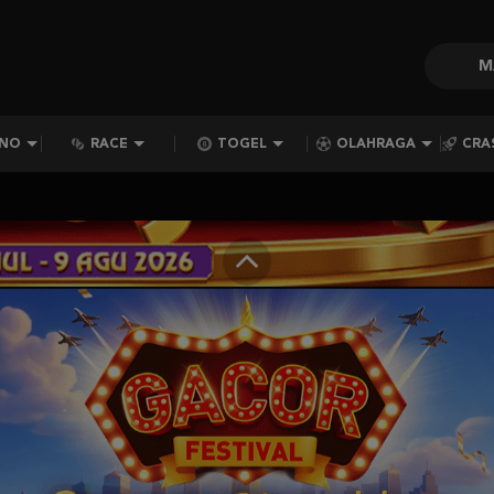
M
INO
RACE
TOGEL
OLAHRAGA
CRA