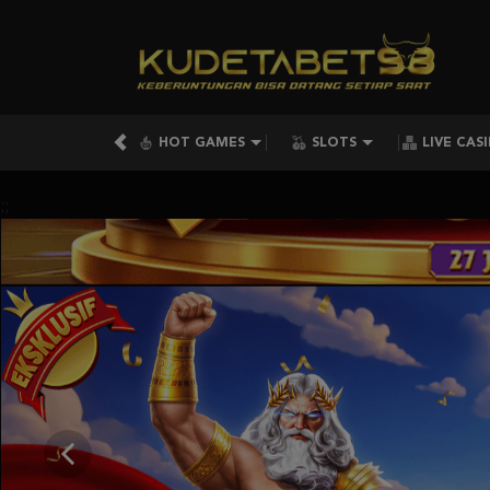
HOT GAMES
SLOTS
LIVE CAS
;;