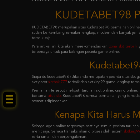
KUDETABET98 Pla
KUDETABET98 merupakan situs Kudetabet 98 permainan onlin
sudah berkembang semakin lengkap, modern dan banyak jenis. T
terbaik saja.
Para artikel ini kita akan merekomendasikan
zona slot terbaik
terpercaya untuk para kalangan pecinta game online.
Kudetabet98
Siapa itu kudetabet98 ? Jika anda merupakan pecinta situs slot 
KLIK DISINI!
slot gacor
slothoki777
terbaik dan slotking99 game lengkap terba
Permainan tersebut meliputi taruhan slot online, casino onlin
bersama
situs slot
Kudetabet98 semua permainan yang tersedia b
otomatis dipindahkan.
Kenapa Kita Harus M
Sebagai agen online terpercaya pastinya semua pecinta taruhan
menit saja. Semua transaksi akan diproses oleh sistem
slotking9
serta ramah dan berpengalaman.