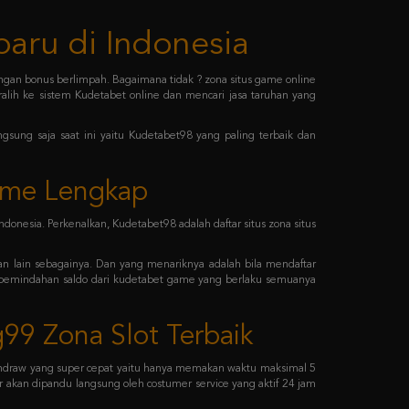
aru di Indonesia
gan bonus berlimpah. Bagaimana tidak ? zona situs game online
alih ke sistem Kudetabet online dan mencari jasa taruhan yang
gsung saja saat ini yaitu Kudetabet98 yang paling terbaik dan
Game Lengkap
donesia. Perkenalkan, Kudetabet98 adalah daftar situs zona situs
dan lain sebagainya. Dan yang menariknya adalah bila mendaftar
uk pemindahan saldo dari kudetabet game yang berlaku semuanya
99 Zona Slot Terbaik
withdraw yang super cepat yaitu hanya memakan waktu maksimal 5
akan dipandu langsung oleh costumer service yang aktif 24 jam