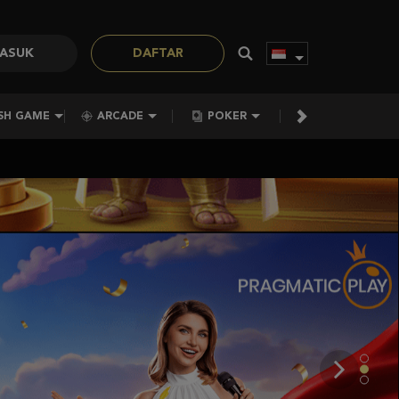
ASUK
DAFTAR
SH GAME
ARCADE
POKER
E-SPORTS