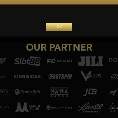
OK
OUR PARTNER