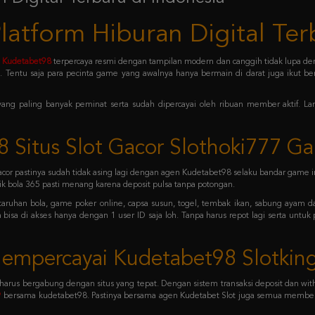
tform Hiburan Digital Terb
e
Kudetabet98
terpercaya resmi dengan tampilan modern dan canggih tidak lupa den
entu saja para pecinta game yang awalnya hanya bermain di darat juga ikut ber
yang paling banyak peminat serta sudah dipercayai oleh ribuan member aktif. Lan
 Situs Slot Gacor Slothoki777 
gacor pastinya sudah tidak asing lagi dengan agen Kudetabet98 selaku bandar game in
ik bola 365 pasti menang karena deposit pulsa tanpa potongan.
e, taruhan bola, game poker online, capsa susun, togel, tembak ikan, sabung ayam 
isa di akses hanya dengan 1 user ID saja loh. Tanpa harus repot lagi serta unt
empercayai Kudetabet98 Slotking
 harus bergabung dengan situs yang tepat. Dengan sistem transaksi deposit dan 
9
bersama kudetabet98. Pastinya bersama agen Kudetabet Slot juga semua member 