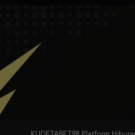
KUDETABET98 Platform Hiburan 