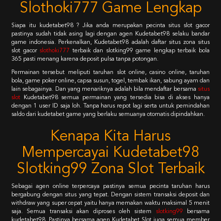
Slothoki777 Game Lengkap
Siapa itu kudetabet98 ? Jika anda merupakan pecinta situs slot gacor
pastinya sudah tidak asing lagi dengan agen Kudetabet98 selaku bandar
game indonesia. Perkenalkan, Kudetabet98 adalah daftar situs zona situs
slot gacor
slothoki777
terbaik dan slotking99 game lengkap terbaik bola
365 pasti menang karena deposit pulsa tanpa potongan.
Permainan tersebut meliputi taruhan slot online, casino online, taruhan
bola, game poker online, capsa susun, togel, tembak ikan, sabung ayam dan
lain sebagainya. Dan yang menariknya adalah bila mendaftar bersama
situs
slot
Kudetabet98 semua permainan yang tersedia bisa di akses hanya
dengan 1 user ID saja loh. Tanpa harus repot lagi serta untuk pemindahan
saldo dari kudetabet game yang berlaku semuanya otomatis dipindahkan.
Kenapa Kita Harus
Mempercayai Kudetabet98
Slotking99 Zona Slot Terbaik
Sebagai agen online terpercaya pastinya semua pecinta taruhan harus
bergabung dengan situs yang tepat. Dengan sistem transaksi deposit dan
withdraw yang super cepat yaitu hanya memakan waktu maksimal 5 menit
saja. Semua transaksi akan diproses oleh sistem
slotking99
bersama
kudetabet98. Pastinya bersama agen Kudetabet Slot juga semua member