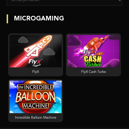
MICROGAMING
FlyX
FlyX Cash Turbo
Incredible Balloon Machine