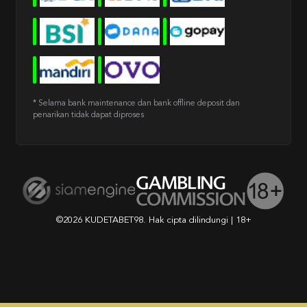
* Selama bank maintenance dan bank offline deposit dan
penarikan tidak dapat diproses
©2026 KUDETABET98. Hak cipta dilindungi | 18+