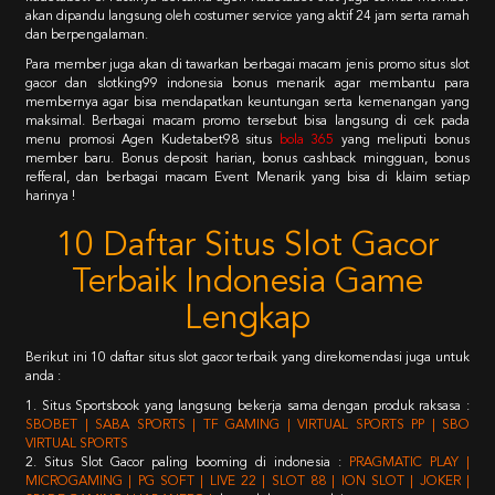
akan dipandu langsung oleh costumer service yang aktif 24 jam serta ramah
dan berpengalaman.
Para member juga akan di tawarkan berbagai macam jenis promo situs slot
gacor dan slotking99 indonesia bonus menarik agar membantu para
membernya agar bisa mendapatkan keuntungan serta kemenangan yang
maksimal. Berbagai macam promo tersebut bisa langsung di cek pada
menu promosi Agen Kudetabet98 situs
bola 365
yang meliputi bonus
member baru. Bonus deposit harian, bonus cashback mingguan, bonus
refferal, dan berbagai macam Event Menarik yang bisa di klaim setiap
harinya !
10 Daftar Situs Slot Gacor
Terbaik Indonesia Game
Lengkap
Berikut ini 10 daftar situs slot gacor terbaik yang direkomendasi juga untuk
anda :
1. Situs Sportsbook yang langsung bekerja sama dengan produk raksasa :
SBOBET | SABA SPORTS | TF GAMING | VIRTUAL SPORTS PP | SBO
VIRTUAL SPORTS
2. Situs Slot Gacor paling booming di indonesia :
PRAGMATIC PLAY |
MICROGAMING | PG SOFT | LIVE 22 | SLOT 88 | ION SLOT | JOKER |