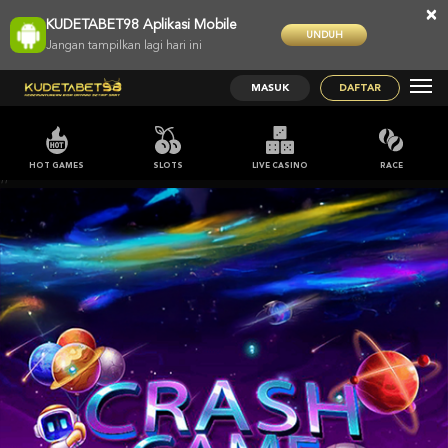
×
KUDETABET98 Aplikasi Mobile
UNDUH
Jangan tampilkan lagi hari ini
MASUK
DAFTAR
HOT GAMES
SLOTS
LIVE CASINO
RACE
;;