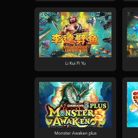
Li Kui Pi Yu
Monster Awaken plus