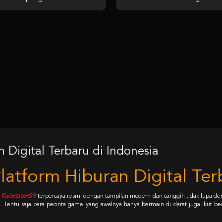
Digital Terbaru di Indonesia
tform Hiburan Digital Terb
e
Kudetabet98
terpercaya resmi dengan tampilan modern dan canggih tidak lupa den
entu saja para pecinta game yang awalnya hanya bermain di darat juga ikut ber