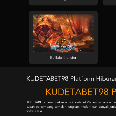
Buffalo thunder
KUDETABET98 Platform Hiburan 
KUDETABET98 Pla
KUDETABET98 merupakan situs Kudetabet 98 permainan onlin
sudah berkembang semakin lengkap, modern dan banyak jenis. T
terbaik saja.