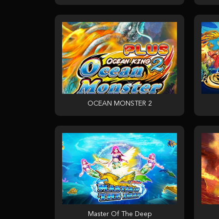
OCEAN MONSTER 2
Master Of The Deep