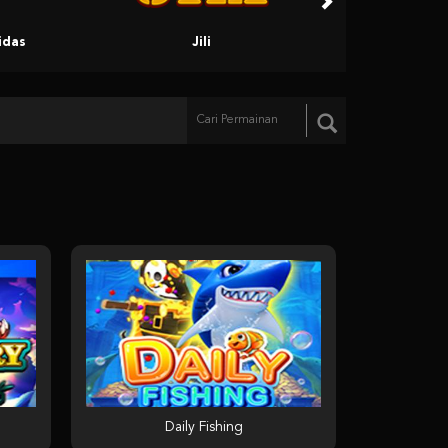
idas
Jili
Gemini
Daily Fishing