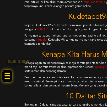
Para artikel ini kita akan merekomendasikan
zona slot terbaik
terpercaya untuk para kalangan pecinta game online.
Kudetabet98
Siapa itu kudetabet98 ? Jika anda merupakan pecinta situs slot 
slot gacor
slothoki777
terbaik dan slotking99 game lengkap terba
Permainan tersebut meliputi taruhan slot online, casino onlin
bersama
situs slot
Kudetabet98 semua permainan yang tersedia b
otomatis dipindahkan.
Kenapa Kita Harus M
KLIK DISINI!
Sebagai agen online terpercaya pastinya semua pecinta taruhan
menit saja. Semua transaksi akan diproses oleh sistem
slotking9
serta ramah dan berpengalaman.
Para member juga akan di tawarkan berbagai macam jenis prom
yang maksimal. Berbagai macam promo tersebut bisa langsung
bonus refferal, dan berbagai macam Event Menarik yang bisa di kl
10 Daftar Si
Berikut ini 10 daftar situs slot gacor terbaik yang direkomendasi 