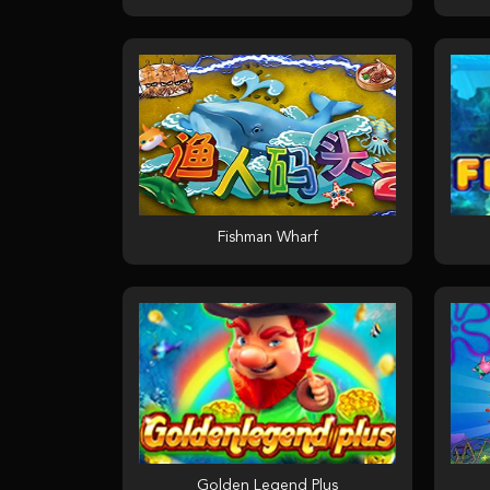
Fishman Wharf
Golden Legend Plus