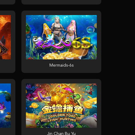
Mermaids-6s
Jin Chan Bu Yu