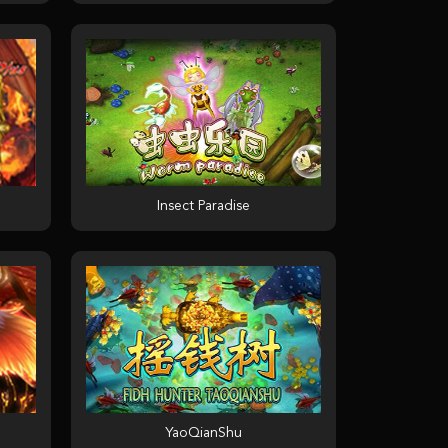
Insect Paradise
YaoQianShu