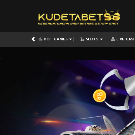
HOT GAMES
SLOTS
LIVE CAS
;;