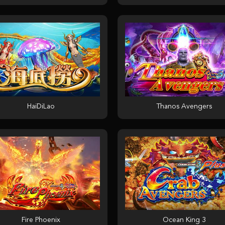
HaiDiLao
Thanos Avengers
Fire Phoenix
Ocean King 3