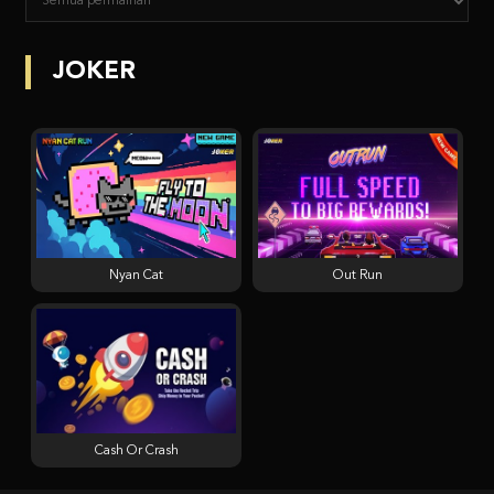
JOKER
Nyan Cat
Out Run
Cash Or Crash