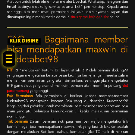
Ataupun untuk lebih efisien bisa melalui Livechat, Whatsapp, Telegram dan
Email pastinya didukung service selama 1x24 jam nonstop. Kepada anda
sehingga bisa menikmati permainan ini jauh lebih nyaman kapan dan
dimanapun ingin menikmati aldernalin
situs game bola dan slot
online.
FAQ - Bagaimana member
KLIK DISINI!
bisa mendapatkan maxwin di
kudetabet98
RTP
RTP merupakan Return To Player, istilah RTP oleh pemain slotking99
yang ingin mengetahui berapa besar kecilnya kemenangan mereka dalam
memainkan permainan yang akan dimainkan. Sehingga jika mengetahui
RTP games slot yang akan di mainkan, pemain akan memiliki peluang
slot
pasti menang
yang tinggi.
Pola Permainan
Pola permainan di berikan kepada member-member
kudetabet98 merupakan bocoran Pola yang di dapatkan Kudetabet98
langsung dari provider untuk membantu para member mendapatkan pola
main yang jitu. Sehingga kemungkinan JP ketika melakukan permainan
akan tinggi.
Trik bermain
Dalam bermain slot, para member wajib mengetahui trik
bermain agar bisa mendapatkan maxwin. Trik yang bisa di lakukan adalah
dengan melakukan Bet kecil dahulu kemudian jika TO naik di naikkan