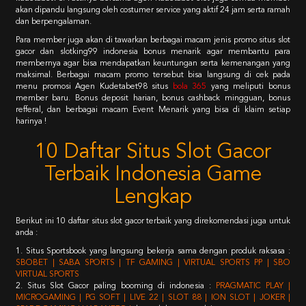
akan dipandu langsung oleh costumer service yang aktif 24 jam serta ramah
dan berpengalaman.
Para member juga akan di tawarkan berbagai macam jenis promo situs slot
gacor dan slotking99 indonesia bonus menarik agar membantu para
membernya agar bisa mendapatkan keuntungan serta kemenangan yang
maksimal. Berbagai macam promo tersebut bisa langsung di cek pada
menu promosi Agen Kudetabet98 situs
bola 365
yang meliputi bonus
member baru. Bonus deposit harian, bonus cashback mingguan, bonus
refferal, dan berbagai macam Event Menarik yang bisa di klaim setiap
harinya !
10 Daftar Situs Slot Gacor
Terbaik Indonesia Game
Lengkap
Berikut ini 10 daftar situs slot gacor terbaik yang direkomendasi juga untuk
anda :
1. Situs Sportsbook yang langsung bekerja sama dengan produk raksasa :
SBOBET | SABA SPORTS | TF GAMING | VIRTUAL SPORTS PP | SBO
VIRTUAL SPORTS
2. Situs Slot Gacor paling booming di indonesia :
PRAGMATIC PLAY |
MICROGAMING | PG SOFT | LIVE 22 | SLOT 88 | ION SLOT | JOKER |