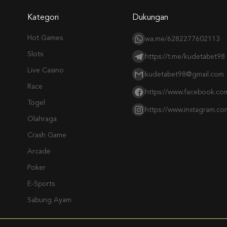
Kategori
Dukungan
Hot Games
wa.me/6282277602113
Slots
https://t.me/kudetabet98
Live Casino
kudetabet98@gmail.com
Race
https://www.facebook.co
Togel
https://www.instagram.c
Olahraga
Crash Game
Arcade
Poker
E-Sports
Sabung Ayam