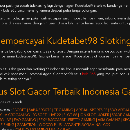
gacor pastinya sudah tidak asing lagi dengan agen Kudetabet98 selaku bandar game in
ik bola 365 pasti menang karena deposit pulsa tanpa potongan.
e, taruhan bola, game poker online, capsa susun, togel, tembak ikan, sabung ayam 
isa di akses hanya dengan 1 user ID saja loh. Tanpa harus repot lagi serta unt
empercayai Kudetabet98 Slotking
 harus bergabung dengan situs yang tepat. Dengan sistem transaksi deposit dan 
9
bersama kudetabet98. Pastinya bersama agen Kudetabet Slot juga semua member 
o situs slot gacor dan slotking99 indonesia bonus menarik agar membantu para
 di cek pada menu promosi Agen Kudetabet98 situs
bola 365
yang meliputi bonus
aim setiap harinya !
tus Slot Gacor Terbaik Indonesia
juga untuk anda :
aksasa :
SBOBET | SABA SPORTS | TF GAMING | VIRTUAL SPORTS PP | SBO VIRTU
 | MICROGAMING | PG SOFT | LIVE 22 | SLOT 88 | ION SLOT | JOKER | SPADE G
MG LIVE | EVO GAMING | SEXY BACCARAT | PRETTY GAMING | ASIA GAMING | S
FISHING | GAMATRON | GIOCCO PLUS | ADVANTPLAY GAMING | CQ9