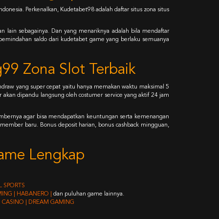
donesia. Perkenalkan, Kudetabet98 adalah daftar situs zona situs
dan lain sebagainya. Dan yang menariknya adalah bila mendaftar
uk pemindahan saldo dari kudetabet game yang berlaku semuanya
99 Zona Slot Terbaik
withdraw yang super cepat yaitu hanya memakan waktu maksimal 5
akan dipandu langsung oleh costumer service yang aktif 24 jam
 membernya agar bisa mendapatkan keuntungan serta kemenangan
 member baru. Bonus deposit harian, bonus cashback mingguan,
 Game Lengkap
AL SPORTS
AMING | HABANERO |
dan puluhan game lainnya.
BO CASINO | DREAM GAMING