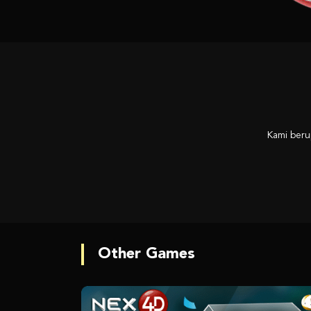
Kami beru
Other Games