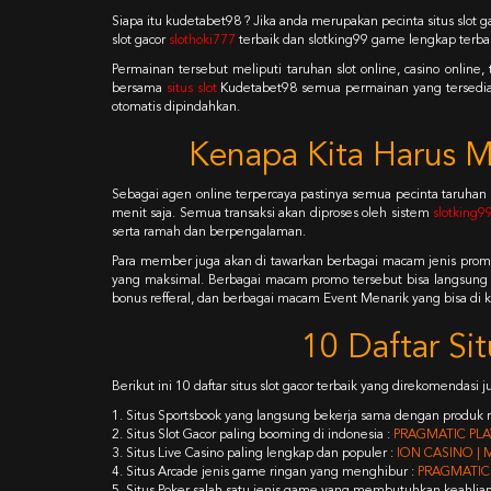
Siapa itu kudetabet98 ? Jika anda merupakan pecinta situs slot 
slot gacor
slothoki777
terbaik dan slotking99 game lengkap terba
Permainan tersebut meliputi taruhan slot online, casino onlin
bersama
situs slot
Kudetabet98 semua permainan yang tersedia b
otomatis dipindahkan.
Kenapa Kita Harus M
Sebagai agen online terpercaya pastinya semua pecinta taruhan
menit saja. Semua transaksi akan diproses oleh sistem
slotking9
serta ramah dan berpengalaman.
Para member juga akan di tawarkan berbagai macam jenis prom
yang maksimal. Berbagai macam promo tersebut bisa langsung
bonus refferal, dan berbagai macam Event Menarik yang bisa di kl
10 Daftar Si
Berikut ini 10 daftar situs slot gacor terbaik yang direkomendasi 
1. Situs Sportsbook yang langsung bekerja sama dengan produk r
2. Situs Slot Gacor paling booming di indonesia :
PRAGMATIC PLAY
3. Situs Live Casino paling lengkap dan populer :
ION CASINO | 
4. Situs Arcade jenis game ringan yang menghibur :
PRAGMATIC 