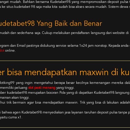
uga sangat mudah. Bahkan bersama Kudetabet98 yang mempromosikan deposit puls
s ke situs kudetabet 98 saja maka kita sudah bisa akses secara mudah. Sistem dewa
udetabet98 Yang Baik dan Benar
 mudah dan sederhana saja. Cukup melakukan pendaftaran langsung dari website di k
Telegram dan Email pastinya didukung service selama 1x24 jam nonstop. Kepada anda
lot
online.
 bisa mendapatkan maxwin di k
n slotking99 yang ingin mengetahui berapa besar kecilnya kemenangan mereka d
 memiliki peluang
slot pasti menang
yang tinggi.
ber kudetabet98 merupakan bocoran Pola yang di dapatkan Kudetabet98 langsun
ainan akan tinggi.
ui trik bermain agar bisa mendapatkan maxwin. Trik yang bisa di lakukan adala
ui bahwa agen Kudetabet98 menyediakan jasa layanan taruhan deposit pulsa tanpa p
yaitu cuma x1.