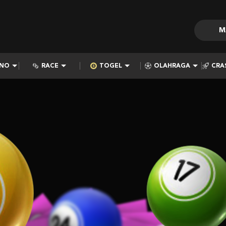
M
INO
RACE
TOGEL
OLAHRAGA
CRA