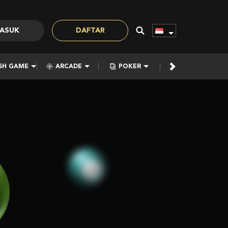
ASUK
DAFTAR
SH GAME
ARCADE
POKER
E-SPORTS