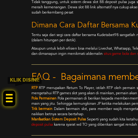
Tidak tanggung, untuk sistem dewa slot 88 deposit pulsa j
meraih kemenangan. Dewa slot 88 link alternatif nya cukup akse
sudah berkembang pesat
Dimana Cara Daftar Bersama K
Tentu saja dari segi cara daftar bersama Kudetabet98 sangatlah
(dalam hitungan per detik).
Ataupun untuk lebih efisien bisa melalui Livechat, Whatsapp, 
dan dimanapun ingin menikmati aldernalin
situs game bola dan s
FAQ - Bagaimana member
KLIK DISINI!
RTP
RTP merupakan Return To Player, istilah RTP oleh pemai
mengetahui RTP games slot yang akan di mainkan, pemain akan
Pola Permainan
Pola permainan di berikan kepada member-mem
main yang jitu. Sehingga kemungkinan JP ketika melakukan perm
Trik bermain
Dalam bermain slot, para member wajib mengetah
naikkan betnya secara bertahap.
Manfaatkan Sistem Deposit Pulsa
Seperti yang sudah kita ketah
deposit pulsa
karena syarat wd TO yang diberikan sangat rendah 