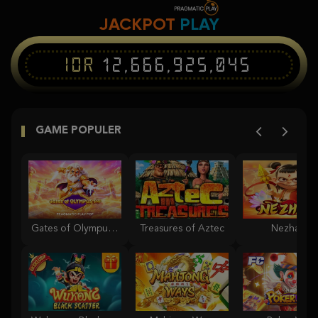
JACKPOT
PLAY
IDR
12,666,925,171
GAME POPULER
Gates of Olympus POP
Treasures of Aztec
Nezha 2