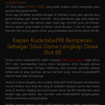
10. Situs Game
FUNKY GAMES
yang hadir terbaru untuk menghibur para
pecinta situs game online.
Tentu saja list daftar tersebut sengaja di hadirkan untuk para pecinta situs
game lengkap agar bebas memilih. Jenis permainan apa yang digemari
dan pastinya agar kita semua tidak repot lagi memilih jenis permainan.
Karena seperti yang sudah di bahas, cukup dengan 1 user ID saja sudah
bisa bermain semua game online yang disediakan permainan dewa slot 88.
Kapan Kudetabet98 Beroperasi
Sebagai Situs Game Lengkap Dewa
Slot 88
Secara resmi, kudetabet98 sudah melayani
daftar situs game
sejak tahun
2017 dan mendapatkan lisensi resmi beroperasi resmi kepada semua
masyarakat indonesia. Dengan didukung oleh puluhan provider raksasa
terkemuka di atas, pastinya semua member yang memilih kudetabet98
dijamin tidak akan kecewa lagi.
Selama 5 tahun berjalan, situs kudeta slotking99 telah banyak memberikan
inovasi terbaru situs bola slot yang di sediakan maupun promo dan event
yang di berikan. Apalagi jenis permainan dewa slot 88 memberikan yang
terbaik bagi para bettor dan member setia Kudetabet98 denganupdate
pilihan permainan paling lengkap.
Apalagi jaman sekarang yang sudah semakin maju, selain menggunakan
transaksi via metode bank bisa juga menggunakan E wallet . Bersama