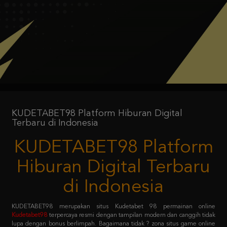
KUDETABET98 Platform Hiburan Digital
Terbaru di Indonesia
KUDETABET98 Platform
Hiburan Digital Terbaru
di Indonesia
KUDETABET98 merupakan situs Kudetabet 98 permainan online
Kudetabet98
terpercaya resmi dengan tampilan modern dan canggih tidak
lupa dengan bonus berlimpah. Bagaimana tidak ? zona situs game online
sudah berkembang semakin lengkap, modern dan banyak jenis. Tentu saja