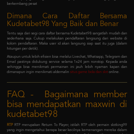
Dimana Cara Daftar Bersama
Kudetabet98 Yang Baik dan Benar
Tentu saja dari segi cara daftar bersama Kudetabet98 sangatlah mudah dan
sederhana saja. Cukup melakukan pendaftaran langsung dari website di
kolom pendaftaran. Maka user id akan langsung siap saat itu juga (dalam
hitungan per detik).
Ataupun untuk lebih efisien bisa melalui Livechat, Whatsapp, Telegram dan
Email pastinya didukung service selama 1x24 jam nonstop. Kepada anda
sehingga bisa menikmati permainan ini jauh lebih nyaman kapan dan
dimanapun ingin menikmati aldernalin
situs game bola dan slot
online.
FAQ - Bagaimana member
bisa mendapatkan maxwin di
kudetabet98
RTP
RTP merupakan Return To Player, istilah RTP oleh pemain slotking99
yang ingin mengetahui berapa besar kecilnya kemenangan mereka dalam
memainkan permainan yang akan dimainkan. Sehingga jika mengetahui