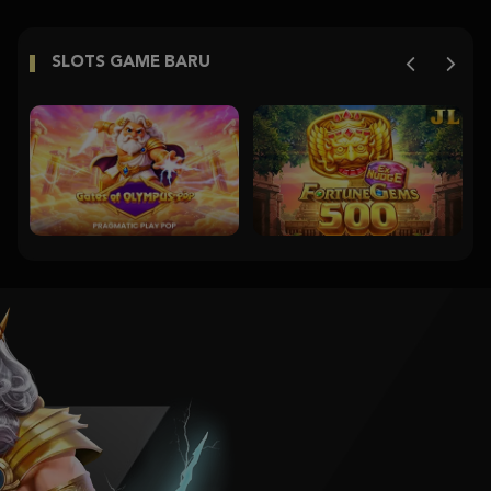
IDR
859,000.00
SLOTS GAME BARU
Gates of Olympus Super Scatter
kudeta****8
IDR
752,600.00
Gates of Olympus Super Scatter
mad****d
IDR
699,900.00
Gates of Olympus 1000
bergi****0
IDR
597,600.00
Sweet Bonanza 1000
yay****1
IDR
592,700.00
Gates of Olympus Super Scatter