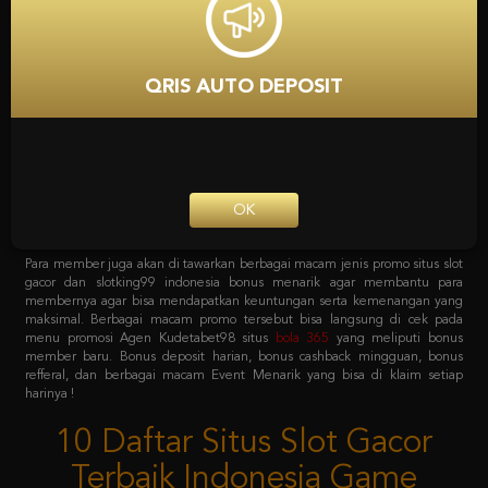
Mempercayai Kudetabet98
Slotking99 Zona Slot Terbaik
QRIS AUTO DEPOSIT
Sebagai agen online terpercaya pastinya semua pecinta taruhan harus
bergabung dengan situs yang tepat. Dengan sistem transaksi deposit dan
withdraw yang super cepat yaitu hanya memakan waktu maksimal 5 menit
saja. Semua transaksi akan diproses oleh sistem
slotking99
bersama
kudetabet98. Pastinya bersama agen Kudetabet Slot juga semua member
akan dipandu langsung oleh costumer service yang aktif 24 jam serta ramah
OK
dan berpengalaman.
Para member juga akan di tawarkan berbagai macam jenis promo situs slot
gacor dan slotking99 indonesia bonus menarik agar membantu para
membernya agar bisa mendapatkan keuntungan serta kemenangan yang
maksimal. Berbagai macam promo tersebut bisa langsung di cek pada
menu promosi Agen Kudetabet98 situs
bola 365
yang meliputi bonus
member baru. Bonus deposit harian, bonus cashback mingguan, bonus
refferal, dan berbagai macam Event Menarik yang bisa di klaim setiap
harinya !
10 Daftar Situs Slot Gacor
Terbaik Indonesia Game