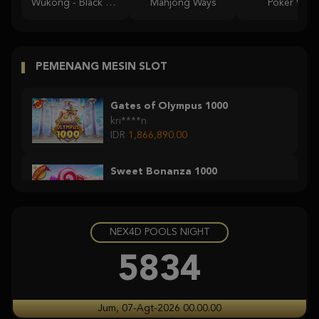
Wukong - Black Scatter
Mahjong Ways
Poker Win
PEMENANG MESIN SLOT
Gates of Olympus 1000
kri****n
IDR
1,866,890.00
Sweet Bonanza 1000
yay****1
IDR
1,346,800.00
NEX4D POOLS NIGHT
Sweet Bonanza 1000
yay****1
5834
IDR
1,043,200.00
Wisdom of Athena
Jum, 07-Agt-2026 00.00.00
fajar****7