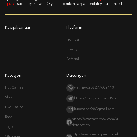
pulsa
karena syarat wd TO yang diberikan sangat rendah yaitu cuma x1.
Kebijaksanaan
Platform
Promosi
Loyalty
Referral
Kategori
Dukungan
Hot Games
wa.me/6282277602113
Slots
https://t.me/kudetabet98
Live Casino
kudetabet98@gmail.com
Race
https://www.facebook.com/ku
detabet98/
Togel
https://www.instagram.com/k
Olahraga