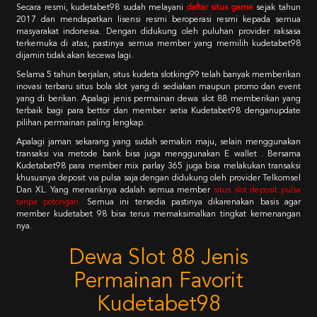
Secara resmi, kudetabet98 sudah melayani
daftar situs game
sejak tahun
2017 dan mendapatkan lisensi resmi beroperasi resmi kepada semua
masyarakat indonesia. Dengan didukung oleh puluhan provider raksasa
terkemuka di atas, pastinya semua member yang memilih kudetabet98
dijamin tidak akan kecewa lagi.
Selama 5 tahun berjalan, situs kudeta slotking99 telah banyak memberikan
inovasi terbaru situs bola slot yang di sediakan maupun promo dan event
yang di berikan. Apalagi jenis permainan dewa slot 88 memberikan yang
terbaik bagi para bettor dan member setia Kudetabet98 denganupdate
pilihan permainan paling lengkap.
Apalagi jaman sekarang yang sudah semakin maju, selain menggunakan
transaksi via metode bank bisa juga menggunakan E wallet . Bersama
Kudetabet98 para member mix parlay 365 juga bisa melakukan transaksi
khususnya deposit via pulsa saja dengan didukung oleh provider Telkomsel
Dan XL. Yang menariknya adalah semua member
situs slot deposit pulsa
tanpa potongan
.
Semua ini tersedia pastinya dikarenakan basis agar
member kudetabet 98 bisa terus memaksimalkan tingkat kemenangan
nya.
Dewa Slot 88 Jenis
Permainan Favorit
Kudetabet98