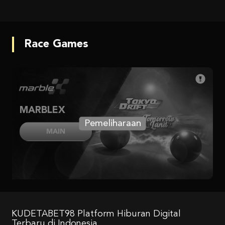
Race Games
MARBLEX
MAIN
KUDETABET98 Platform Hiburan Digital
Terbaru di Indonesia