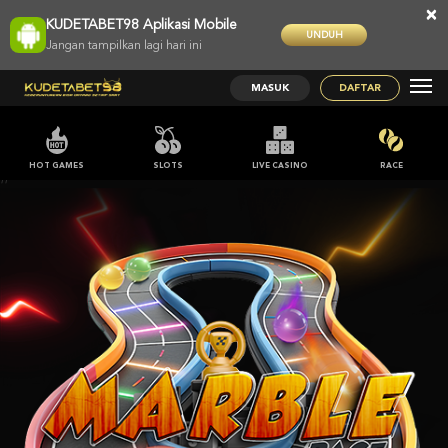
×
KUDETABET98 Aplikasi Mobile
UNDUH
Jangan tampilkan lagi hari ini
MASUK
DAFTAR
HOT GAMES
SLOTS
LIVE CASINO
RACE
;;