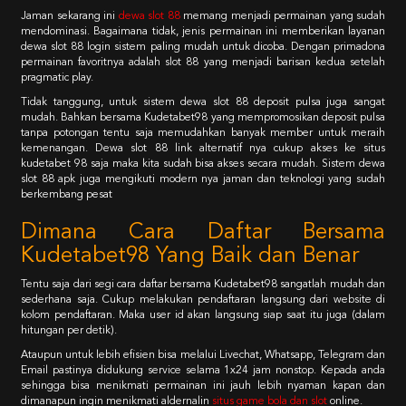
Jaman sekarang ini
dewa slot 88
memang menjadi permainan yang sudah
mendominasi. Bagaimana tidak, jenis permainan ini memberikan layanan
dewa slot 88 login sistem paling mudah untuk dicoba. Dengan primadona
permainan favoritnya adalah slot 88 yang menjadi barisan kedua setelah
pragmatic play.
Tidak tanggung, untuk sistem dewa slot 88 deposit pulsa juga sangat
mudah. Bahkan bersama Kudetabet98 yang mempromosikan deposit pulsa
tanpa potongan tentu saja memudahkan banyak member untuk meraih
kemenangan. Dewa slot 88 link alternatif nya cukup akses ke situs
kudetabet 98 saja maka kita sudah bisa akses secara mudah. Sistem dewa
slot 88 apk juga mengikuti modern nya jaman dan teknologi yang sudah
berkembang pesat
Dimana Cara Daftar Bersama
Kudetabet98 Yang Baik dan Benar
Tentu saja dari segi cara daftar bersama Kudetabet98 sangatlah mudah dan
sederhana saja. Cukup melakukan pendaftaran langsung dari website di
kolom pendaftaran. Maka user id akan langsung siap saat itu juga (dalam
hitungan per detik).
Ataupun untuk lebih efisien bisa melalui Livechat, Whatsapp, Telegram dan
Email pastinya didukung service selama 1x24 jam nonstop. Kepada anda
sehingga bisa menikmati permainan ini jauh lebih nyaman kapan dan
dimanapun ingin menikmati aldernalin
situs game bola dan slot
online.