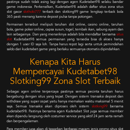
pastinya sudah tidak asing lagi dengan agen Kudetabet98 selaku bandar
game indonesia. Perkenalkan, Kudetabet98 adalah daftar situs zona situs
slot gacor
slothoki777
terbaik dan slotking99 game lengkap terbaik bola
365 pasti menang karena deposit pulsa tanpa potongan.
Permainan tersebut meliputi taruhan slot online, casino online, taruhan
bola, game poker online, capsa susun, togel, tembak ikan, sabung ayam dan
lain sebagainya. Dan yang menariknya adalah bila mendaftar bersama
situs
slot
Kudetabet98 semua permainan yang tersedia bisa di akses hanya
dengan 1 user ID saja loh. Tanpa harus repot lagi serta untuk pemindahan
saldo dari kudetabet game yang berlaku semuanya otomatis dipindahkan.
Kenapa Kita Harus
Mempercayai Kudetabet98
Slotking99 Zona Slot Terbaik
Sebagai agen online terpercaya pastinya semua pecinta taruhan harus
bergabung dengan situs yang tepat. Dengan sistem transaksi deposit dan
withdraw yang super cepat yaitu hanya memakan waktu maksimal 5 menit
saja. Semua transaksi akan diproses oleh sistem
slotking99
bersama
kudetabet98. Pastinya bersama agen Kudetabet Slot juga semua member
akan dipandu langsung oleh costumer service yang aktif 24 jam serta ramah
dan berpengalaman.
Para member juga akan di tawarkan berbagai macam jenis promo situs slot