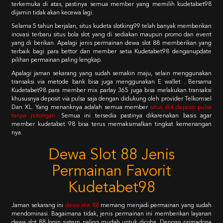
terkemuka di atas, pastinya semua member yang memilih kudetabet98
dijamin tidak akan kecewa lagi.
Selama 5 tahun berjalan, situs kudeta slotking99 telah banyak memberikan
inovasi terbaru situs bola slot yang di sediakan maupun promo dan event
yang di berikan. Apalagi jenis permainan dewa slot 88 memberikan yang
terbaik bagi para bettor dan member setia Kudetabet98 denganupdate
pilihan permainan paling lengkap.
Apalagi jaman sekarang yang sudah semakin maju, selain menggunakan
transaksi via metode bank bisa juga menggunakan E wallet . Bersama
Kudetabet98 para member mix parlay 365 juga bisa melakukan transaksi
khususnya deposit via pulsa saja dengan didukung oleh provider Telkomsel
Dan XL. Yang menariknya adalah semua member
situs slot deposit pulsa
tanpa potongan
.
Semua ini tersedia pastinya dikarenakan basis agar
member kudetabet 98 bisa terus memaksimalkan tingkat kemenangan
nya.
Dewa Slot 88 Jenis
Permainan Favorit
Kudetabet98
Jaman sekarang ini
dewa slot 88
memang menjadi permainan yang sudah
mendominasi. Bagaimana tidak, jenis permainan ini memberikan layanan
dewa slot 88 login sistem paling mudah untuk dicoba. Dengan primadona