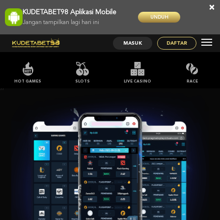
×
KUDETABET98 Aplikasi Mobile
UNDUH
Jangan tampilkan lagi hari ini
MASUK
DAFTAR
HOT GAMES
SLOTS
LIVE CASINO
RACE
;;