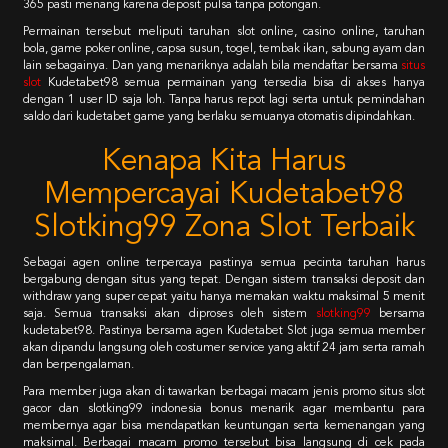
365 pasti menang karena deposit pulsa tanpa potongan.
Permainan tersebut meliputi taruhan slot online, casino online, taruhan
bola, game poker online, capsa susun, togel, tembak ikan, sabung ayam dan
lain sebagainya. Dan yang menariknya adalah bila mendaftar bersama
situs
slot
Kudetabet98 semua permainan yang tersedia bisa di akses hanya
dengan 1 user ID saja loh. Tanpa harus repot lagi serta untuk pemindahan
saldo dari kudetabet game yang berlaku semuanya otomatis dipindahkan.
Kenapa Kita Harus
Mempercayai Kudetabet98
Slotking99 Zona Slot Terbaik
Sebagai agen online terpercaya pastinya semua pecinta taruhan harus
bergabung dengan situs yang tepat. Dengan sistem transaksi deposit dan
withdraw yang super cepat yaitu hanya memakan waktu maksimal 5 menit
saja. Semua transaksi akan diproses oleh sistem
slotking99
bersama
kudetabet98. Pastinya bersama agen Kudetabet Slot juga semua member
akan dipandu langsung oleh costumer service yang aktif 24 jam serta ramah
dan berpengalaman.
Para member juga akan di tawarkan berbagai macam jenis promo situs slot
gacor dan slotking99 indonesia bonus menarik agar membantu para
membernya agar bisa mendapatkan keuntungan serta kemenangan yang
maksimal. Berbagai macam promo tersebut bisa langsung di cek pada